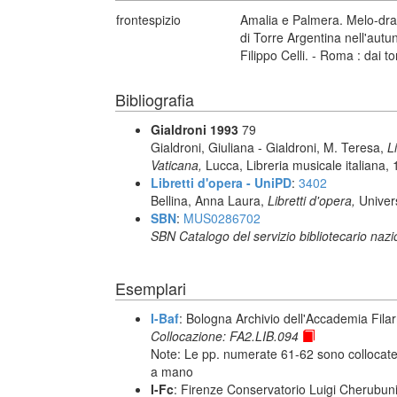
frontespizio
Amalia e Palmera. Melo-dram
di Torre Argentina nell'autu
Filippo Celli. - Roma : dai t
Bibliografia
Gialdroni 1993
79
Gialdroni, Giuliana - Gialdroni, M. Teresa,
L
Vaticana,
Lucca, Libreria musicale italiana,
Libretti d'opera - UniPD
:
3402
Bellina, Anna Laura,
Libretti d'opera,
Univer
SBN
:
MUS0286702
SBN Catalogo del servizio bibliotecario naz
Esemplari
I-Baf
: Bologna Archivio dell'Accademia Fila
Collocazione: FA2.LIB.094
Note: Le pp. numerate 61-62 sono collocate 
a mano
I-Fc
: Firenze Conservatorio Luigi Cherubun