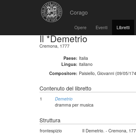
Corago
Opere
Eventi
Libretti
Il *Demetrio
Cremona, 1777
Paese:
Italia
Lingua:
italiano
Compositore:
Paisiello, Giovanni (09/05/17
Contenuto del libretto
1
Demetrio
dramma per musica
Struttura
frontespizio
Il Demetrio. - Cremona, 17