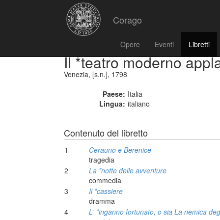
Corago
Opere
Eventi
Libretti
Il *teatro moderno appla
Venezia, [s.n.], 1798
Paese:
Italia
Lingua:
italiano
Contenuto del libretto
1
Cerauno e Berenice
tragedia
2
La *notte delle avventure
commedia
3
Il *cassiere
dramma
4
L' *inganno fortunato, o sia La nemica deg