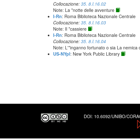
Collocazione:
35. 8.I.16.02
Note: La *notte delle avventure
I-Rn
: Roma Biblioteca Nazionale Centrale
Collocazione:
35. 8.I.16.03
Note: Il *cassiere
I-Rn
: Roma Biblioteca Nazionale Centrale
Collocazione:
35. 8.I.16.04
Note: L'*inganno fortunato o sia La nemica 
US-NYpl
: New York Public Library
DOI:
10.6092/UNIBO/COR