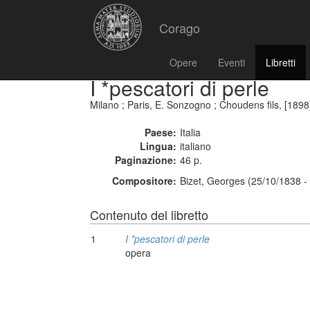
Corago
Opere
Eventi
Libretti
I *pescatori di perle
Milano ; Paris, E. Sonzogno ; Choudens fils, [1898
Paese:
Italia
Lingua:
italiano
Paginazione:
46 p.
Compositore:
Bizet, Georges (25/10/1838 -
Contenuto del libretto
1
I *pescatori di perle
opera