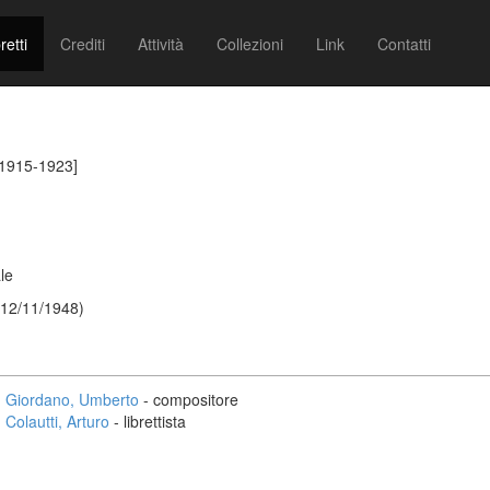
retti
Crediti
Attività
Collezioni
Link
Contatti
[1915-1923]
le
 12/11/1948)
Giordano, Umberto
- compositore
Colautti, Arturo
- librettista