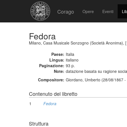
Corago
Opere
Eventi
Lib
Fedora
Milano, Casa Musicale Sonzogno (Società Anonima), 
Paese:
Italia
Lingua:
italiano
Paginazione:
93 p.
Note:
datazione basata su ragione socia
Compositore:
Giordano, Umberto (28/08/1867 -
Contenuto del libretto
1
Fedora
Struttura