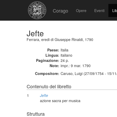
Corago
Opere
Eventi
Lib
Jefte
Ferrara, eredi di Giuseppe Rinaldi, 1790
Paese:
Italia
Lingua:
italiano
Paginazione:
24 p.
Note:
impr.: 9 mar. 1790
Compositore:
Caruso, Luigi (27/09/1754 - 15/11
Contenuto del libretto
1
Jefte
azione sacra per musica
Struttura