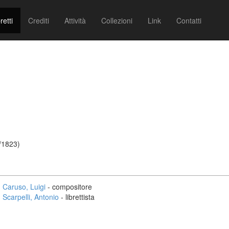
retti
Crediti
Attività
Collezioni
Link
Contatti
/1823)
Caruso, Luigi
- compositore
Scarpelli, Antonio
- librettista