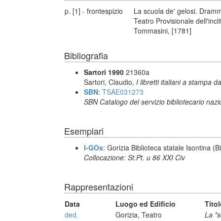
p. [1] - frontespizio
La scuola de' gelosi. Dramm
Teatro Provisionale dell'incl
Tommasini, [1781]
Bibliografia
Sartori 1990
21360a
Sartori, Claudio,
I libretti italiani a stampa d
SBN
:
TSAE031273
SBN Catalogo del servizio bibliotecario naz
Esemplari
I-GOs
: Gorizia Biblioteca statale Isontina (Bi
Collocazione: St.Pt. u 86 XXI Civ
Rappresentazioni
Data
Luogo ed Edificio
Tito
ded.
Gorizia, Teatro
La *s