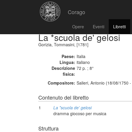
Corago
Opere
Eventi
Libretti
La *scuola de' gelosi
Gorizia, Tommasini, [1781]
Paese:
Italia
Lingua:
italiano
Descrizione
72 p. ; 8°
fisica:
Compositore:
Salieri, Antonio (18/08/1750 
Contenuto del libretto
1
La *scuola de' gelosi
dramma giocoso per musica
Struttura