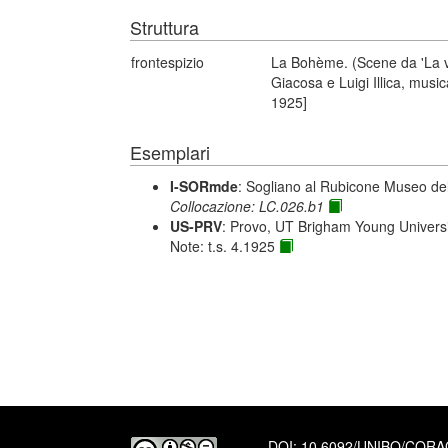
Struttura
frontespizio
La Bohème. (Scene da 'La v
Giacosa e Luigi Illica, music
1925]
Esemplari
I-SORmde
: Sogliano al Rubicone Museo de
Collocazione: LC.026.b1
US-PRV
: Provo, UT Brigham Young Universi
Note: t.s. 4.1925
DOI:
10.6092/UNIBO/COR