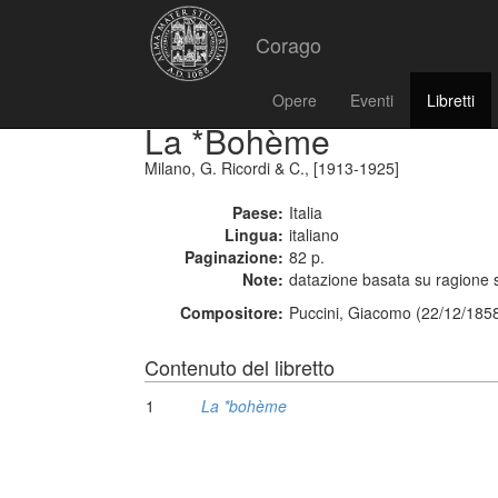
Corago
Opere
Eventi
Libretti
La *Bohème
Milano, G. Ricordi & C., [1913-1925]
Paese:
Italia
Lingua:
italiano
Paginazione:
82 p.
Note:
datazione basata su ragione s
Compositore:
Puccini, Giacomo (22/12/1858
Contenuto del libretto
1
La *bohème