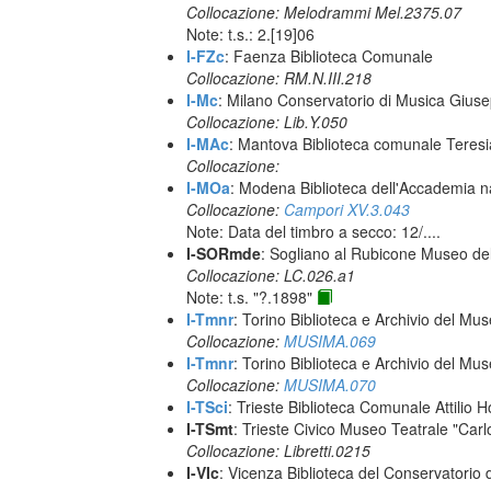
Collocazione: Melodrammi Mel.2375.07
Note: t.s.: 2.[19]06
I-FZc
: Faenza Biblioteca Comunale
Collocazione: RM.N.III.218
I-Mc
: Milano Conservatorio di Musica Giuse
Collocazione: Lib.Y.050
I-MAc
: Mantova Biblioteca comunale Teres
Collocazione:
I-MOa
: Modena Biblioteca dell'Accademia naz
Collocazione:
Campori XV.3.043
Note: Data del timbro a secco: 12/....
I-SORmde
: Sogliano al Rubicone Museo de
Collocazione: LC.026.a1
Note: t.s. "?.1898"
I-Tmnr
: Torino Biblioteca e Archivio del Mu
Collocazione:
MUSIMA.069
I-Tmnr
: Torino Biblioteca e Archivio del Mu
Collocazione:
MUSIMA.070
I-TSci
: Trieste Biblioteca Comunale Attilio Ho
I-TSmt
: Trieste Civico Museo Teatrale "Carl
Collocazione: Libretti.0215
I-VIc
: Vicenza Biblioteca del Conservatorio 