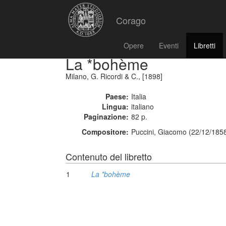
Corago
Opere
Eventi
Libretti
La *bohème
Milano, G. Ricordi & C., [1898]
Paese:
Italia
Lingua:
italiano
Paginazione:
82 p.
Compositore:
Puccini, Giacomo (22/12/1858
Contenuto del libretto
1
La *bohème