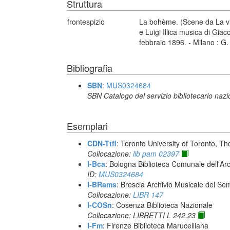
Struttura
frontespizio
La bohème. (Scene da La vi
e Luigi Illica musica di Gia
febbraio 1896. - Milano : G.
Bibliografia
SBN
:
MUS0324684
SBN Catalogo del servizio bibliotecario naz
Esemplari
CDN-Ttfl
: Toronto University of Toronto, T
Collocazione:
lib pam 02397
I-Bca
: Bologna Biblioteca Comunale dell'Ar
ID:
MUS0324684
I-BRams
: Brescia Archivio Musicale del Se
Collocazione:
LIBR 147
I-COSn
: Cosenza Biblioteca Nazionale
Collocazione: LIBRETTI L 242.23
I-Fm
: Firenze Biblioteca Marucelliana