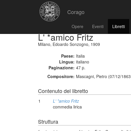
Corago
Opere
Eventi
Libretti
L' *amico Fritz
Milano, Edoardo Sonzogno, 1909
Paese:
Italia
Lingua:
italiano
Paginazione:
47 p.
Compositore:
Mascagni, Pietro (07/12/1863
Contenuto del libretto
1
L' *amico Fritz
commedia lirica
Struttura