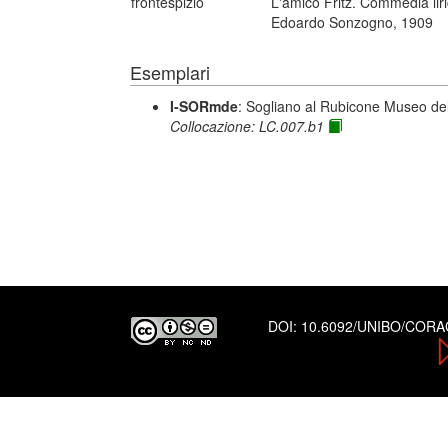
frontespizio
L'amico Fritz. Commedia liri
Edoardo Sonzogno, 1909
Esemplari
I-SORmde
: Sogliano al Rubicone Museo de
Collocazione: LC.007.b1
DOI:
10.6092/UNIBO/COR