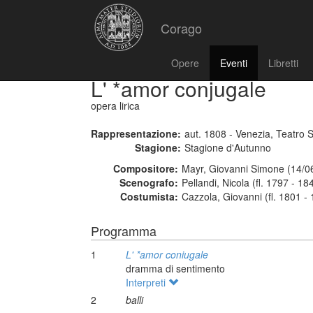
Corago
Opere
Eventi
Libretti
L' *amor conjugale
opera lirica
Rappresentazione:
aut. 1808 - Venezia, Teatro 
Stagione:
Stagione d'Autunno
Compositore:
Mayr, Giovanni Simone (14/0
Scenografo:
Pellandi, Nicola (fl. 1797 - 18
Costumista:
Cazzola, Giovanni (fl. 1801 -
Programma
1
L' *amor coniugale
dramma di sentimento
Interpreti
2
balli