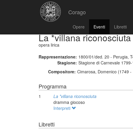
Corago
Opere
Eventi
Libretti
La *villana riconosciuta
opera lirica
Rappresentazione:
1800/01/ded. 20 - Perugia, 
Stagione:
Stagione di Carnevale 1799
Compositore:
Cimarosa, Domenico (1749 - 
Programma
1
La *villana riconosciuta
dramma giocoso
Interpreti
Libretti