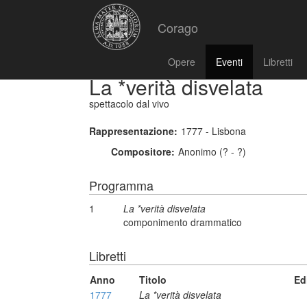
Corago
Opere
Eventi
Libretti
La *verità disvelata
spettacolo dal vivo
Rappresentazione:
1777 - Lisbona
Compositore:
Anonimo (? - ?)
Programma
1
La *verità disvelata
componimento drammatico
Libretti
Anno
Titolo
Ed
1777
La *verità disvelata