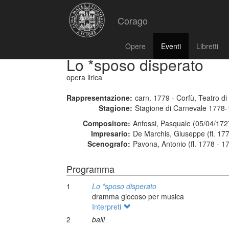
Corago
Opere
Eventi
Libretti
Lo *sposo disperato
opera lirica
Rappresentazione:
carn. 1779 - Corfù, Teatro d
Stagione:
Stagione di Carnevale 1778
Compositore:
Anfossi, Pasquale (05/04/172
Impresario:
De Marchis, Giuseppe (fl. 17
Scenografo:
Pavona, Antonio (fl. 1778 - 1
Programma
1
Lo *sposo disperato
dramma giocoso per musica
Interpreti
2
balli