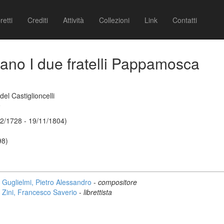
retti
Crediti
Attività
Collezioni
Link
Contatti
 siano I due fratelli Pappamosca
el Castiglioncelli
9
12/1728 - 19/11/1804)
98)
Guglielmi, Pietro Alessandro
-
compositore
Zini, Francesco Saverio
-
librettista