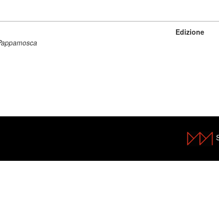
Edizione
li Pappamosca