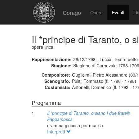
Corago
Opere
Eventi
Lib
Il *principe di Taranto, o
opera lirica
Rappresentazione:
26/12/1798 - Lucca, Teatro detto d
Stagione:
Stagione di Carnevale 1798-179
Compositore:
Guglielmi, Pietro Alessandro (09/
Scenografo:
Puliti, Tommaso (fl. 1790 - 1798)
Costumista:
Antonelli, Domenico (fl. 1793 - 17
Programma
1
Il *principe di Taranto, o siano I due fratelli
Pappamosca
dramma giocoso per musica
Interpreti