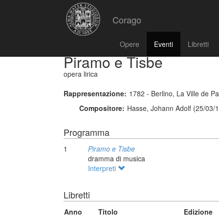
Corago
Opere
Eventi
Libretti
Piramo e Tisbe
opera lirica
Rappresentazione:
1782 - Berlino, La Ville de Pa
Compositore:
Hasse, Johann Adolf (25/03/1
Programma
1
Piramo e Tisbe
dramma di musica
Interpreti
Libretti
Anno
Titolo
Edizione