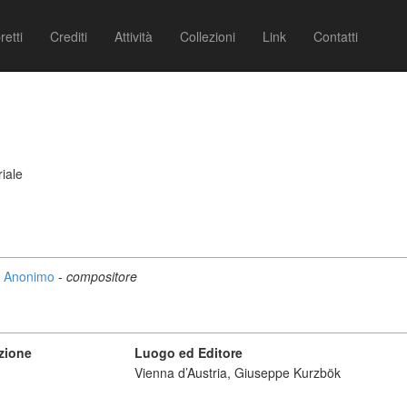
retti
Crediti
Attività
Collezioni
Link
Contatti
iale
Anonimo
-
compositore
zione
Luogo ed Editore
Vienna d’Austria, Giuseppe Kurzbök