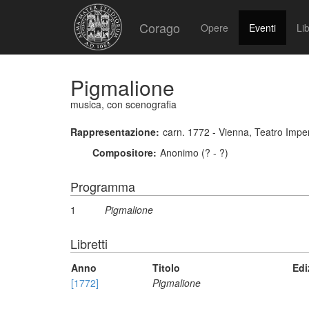
Corago
Opere
Eventi
Lib
Pigmalione
musica, con scenografia
Rappresentazione:
carn. 1772 - Vienna, Teatro Imper
Compositore:
Anonimo (? - ?)
Programma
1
Pigmalione
Libretti
Anno
Titolo
Edi
[1772]
Pigmalione