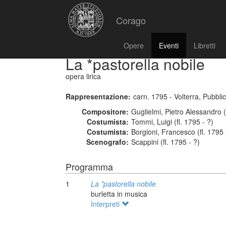
Corago
Opere
Eventi
Libretti
La *pastorella nobile
opera lirica
Rappresentazione:
carn. 1795 - Volterra, Pubbli
Compositore:
Guglielmi, Pietro Alessandro 
Costumista:
Tommi, Luigi (fl. 1795 - ?)
Costumista:
Borgioni, Francesco (fl. 1795 
Scenografo:
Scappini (fl. 1795 - ?)
Programma
1
La *pastorella nobile
burletta in musica
Interpreti