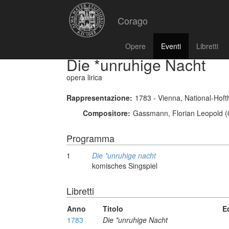
Corago
Opere
Eventi
Libretti
Die *unruhige Nacht
opera lirica
Rappresentazione:
1783 - Vienna, National-Hoft
Compositore:
Gassmann, Florian Leopold (
Programma
1
Die *unruhige nacht
komisches Singspiel
Libretti
Anno
Titolo
E
1783
Die *unruhige Nacht