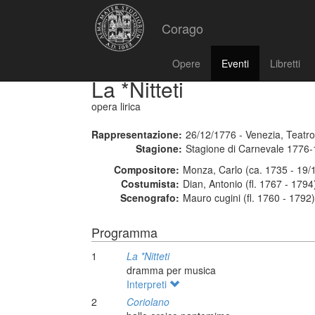
Corago
Opere
Eventi
Libretti
La *Nitteti
opera lirica
Rappresentazione:
26/12/1776 - Venezia, Teatr
Stagione:
Stagione di Carnevale 1776
Compositore:
Monza, Carlo (ca. 1735 - 19/
Costumista:
Dian, Antonio (fl. 1767 - 1794
Scenografo:
Mauro cugini (fl. 1760 - 1792)
Programma
1
La *Nitteti
dramma per musica
Interpreti
2
Coriolano