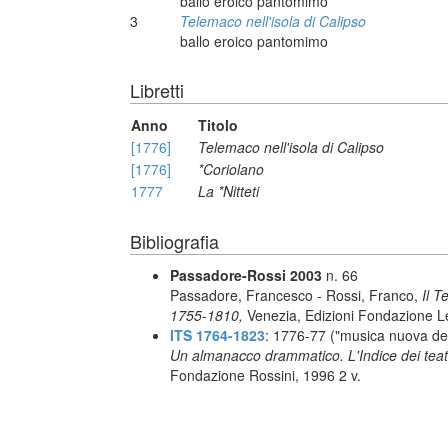
ballo eroico pantomimo
3
Telemaco nell'isola di Calipso
ballo eroico pantomimo
Libretti
Anno
Titolo
[1776]
Telemaco nell'isola di Calipso
[1776]
*Coriolano
1777
La *Nitteti
Bibliografia
Passadore-Rossi 2003
n. 66
Passadore, Francesco - Rossi, Franco,
Il T
1755-1810,
Venezia, Edizioni Fondazione L
ITS 1764-1823
: 1776-77 ("musica nuova del
Un almanacco drammatico. L'Indice dei teatr
Fondazione Rossini, 1996 2 v.