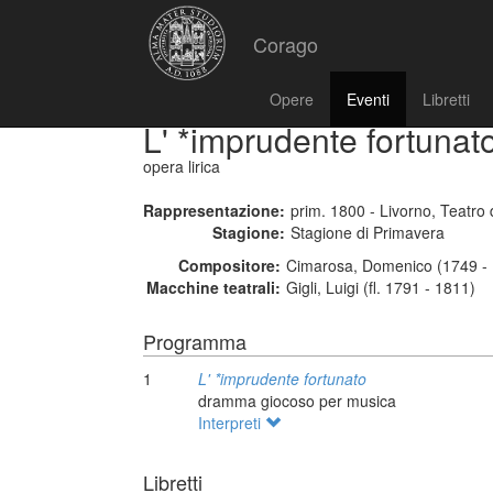
Corago
Opere
Eventi
Libretti
L' *imprudente fortunat
opera lirica
Rappresentazione:
prim. 1800 - Livorno, Teatro 
Stagione:
Stagione di Primavera
Compositore:
Cimarosa, Domenico (1749 - 
Macchine teatrali:
Gigli, Luigi (fl. 1791 - 1811)
Programma
1
L' *imprudente fortunato
dramma giocoso per musica
Interpreti
Libretti