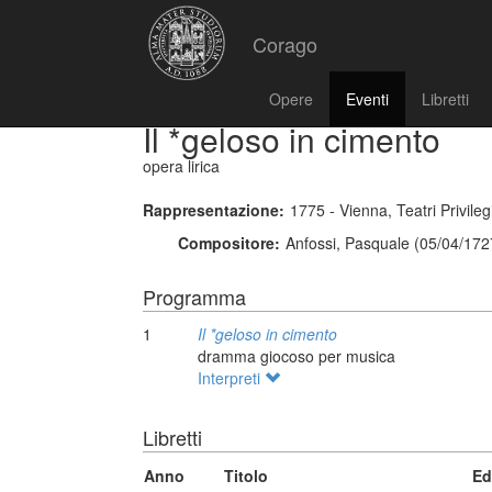
Corago
Opere
Eventi
Libretti
Il *geloso in cimento
opera lirica
Rappresentazione:
1775 - Vienna, Teatri Privilegi
Compositore:
Anfossi, Pasquale (05/04/172
Programma
1
Il *geloso in cimento
dramma giocoso per musica
Interpreti
Libretti
Anno
Titolo
Ed