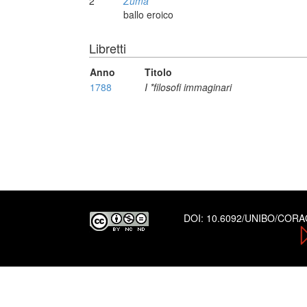
2
Zuma
ballo eroico
Libretti
Anno
Titolo
1788
I *filosofi immaginari
DOI:
10.6092/UNIBO/COR