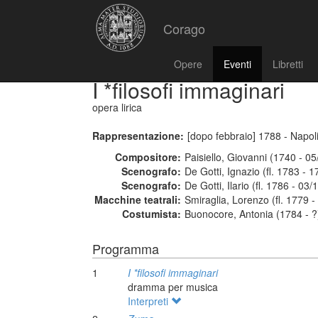
Corago
Opere
Eventi
Libretti
I *filosofi immaginari
opera lirica
Rappresentazione:
[dopo febbraio] 1788 - Napol
Compositore:
Paisiello, Giovanni (1740 - 0
Scenografo:
De Gotti, Ignazio (fl. 1783 - 1
Scenografo:
De Gotti, Ilario (fl. 1786 - 03/
Macchine teatrali:
Smiraglia, Lorenzo (fl. 1779 -
Costumista:
Buonocore, Antonia (1784 - ?
Programma
1
I *filosofi immaginari
dramma per musica
Interpreti