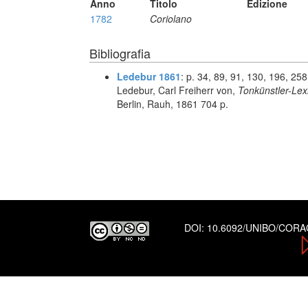
Anno
Titolo
Edizione
1782
Coriolano
Bibliografia
Ledebur 1861
: p. 34, 89, 91, 130, 196, 25
Ledebur, Carl Freiherr von,
Tonkünstler-Lexi
Berlin, Rauh, 1861 704 p.
DOI:
10.6092/UNIBO/COR