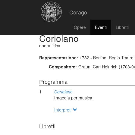
Corago
Opere
Eventi
Libretti
Coriolano
opera lirica
Rappresentazione:
1782 - Berlino, Regio Teatro
Compositore:
Graun, Carl Heinrich (1703-0
Programma
1
Coriolano
tragedia per musica
Interpreti
Libretti