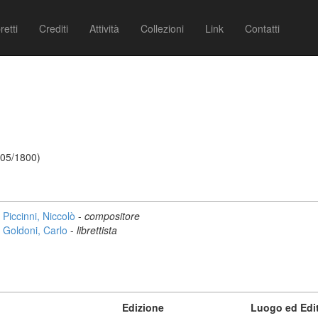
retti
Crediti
Attività
Collezioni
Link
Contatti
/05/1800)
Piccinni, Niccolò
-
compositore
Goldoni, Carlo
-
librettista
Edizione
Luogo ed Edi