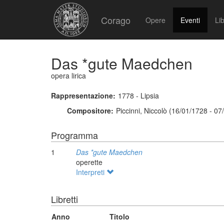
Corago
Opere
Eventi
Lib
Das *gute Maedchen
opera lirica
Rappresentazione:
1778 - Lipsia
Compositore:
Piccinni, Niccolò (16/01/1728 - 07
Programma
1
Das *gute Maedchen
operette
Interpreti
Libretti
Anno
Titolo