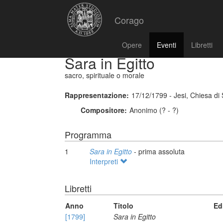
Corago
Opere
Eventi
Libretti
Sara in Egitto
sacro, spirituale o morale
Rappresentazione:
17/12/1799 - Jesi, Chiesa di 
Compositore:
Anonimo (? - ?)
Programma
1
Sara in Egitto
- prima assoluta
Interpreti
Libretti
Anno
Titolo
Ed
[1799]
Sara in Egitto