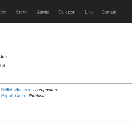
retti
Crediti
Attività
Collezioni
Link
Contatti
rden
35)
Bellini, Vincenzo
-
compositore
Pepoli, Carlo
-
librettista