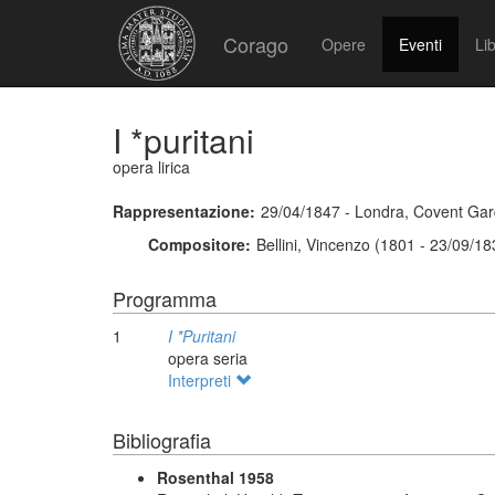
Corago
Opere
Eventi
Lib
I *puritani
opera lirica
Rappresentazione:
29/04/1847 - Londra, Covent Ga
Compositore:
Bellini, Vincenzo (1801 - 23/09/18
Programma
1
I *Puritani
opera seria
Interpreti
Bibliografia
Rosenthal 1958