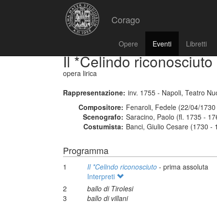
Corago
Opere
Eventi
Libretti
Il *Celindo riconosciuto
opera lirica
Rappresentazione:
inv. 1755 - Napoli, Teatro N
Compositore:
Fenaroli, Fedele (22/04/1730
Scenografo:
Saracino, Paolo (fl. 1735 - 17
Costumista:
Banci, Giulio Cesare (1730 - 
Programma
1
Il *Celindo riconosciuto
- prima assoluta
Interpreti
2
ballo di Tirolesi
3
ballo di villani