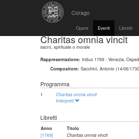
Corago
Opere
Eventi
Libretti
Charitas omnia vincit
sacro, spirituale o morale
Rappresentazione:
triduo 1769 - Venezia, Ospeda
Compositore:
Sacchini, Antonio (14/06/173
Programma
1
Charitas omnia vincit
Interpreti
Libretti
Anno
Titolo
[1769]
Charitas omnia vincit