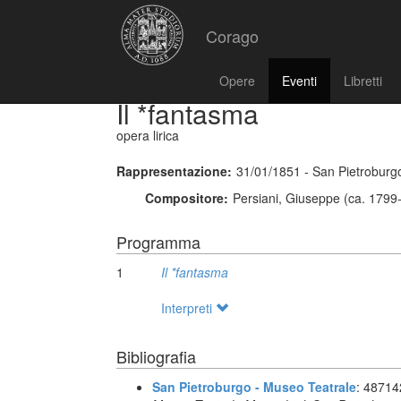
Corago
Opere
Eventi
Libretti
Il *fantasma
opera lirica
Rappresentazione:
31/01/1851 - San Pietroburgo
Compositore:
Persiani, Giuseppe (ca. 1799
Programma
1
Il *fantasma
Interpreti
Bibliografia
San Pietroburgo - Museo Teatrale
: 4871