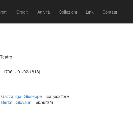
retti
Crediti
Attività
Collezioni
Link
Contatti
 Teatro
9
. 1736] - 01/02/1818)
Gazzaniga, Giuseppe
-
compositore
Bertati, Giovanni
-
librettista