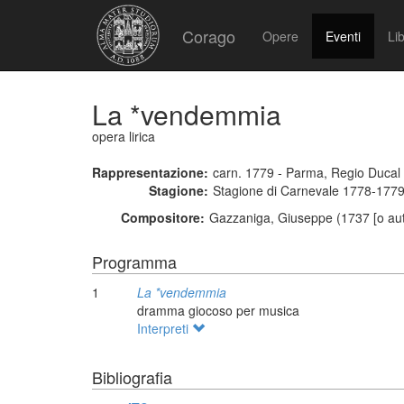
Corago
Opere
Eventi
Lib
La *vendemmia
opera lirica
Rappresentazione:
carn. 1779 - Parma, Regio Ducal
Stagione:
Stagione di Carnevale 1778-177
Compositore:
Gazzaniga, Giuseppe (1737 [o aut
Programma
1
La *vendemmia
dramma giocoso per musica
Interpreti
Bibliografia