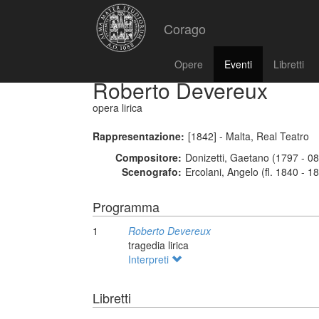
Corago
Opere
Eventi
Libretti
Roberto Devereux
opera lirica
Rappresentazione:
[1842] - Malta, Real Teatro
Compositore:
Donizetti, Gaetano (1797 - 0
Scenografo:
Ercolani, Angelo (fl. 1840 - 1
Programma
1
Roberto Devereux
tragedia lirica
Interpreti
Libretti