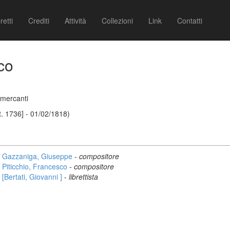
retti
Crediti
Attività
Collezioni
Link
Contatti
co
 mercanti
. 1736] - 01/02/1818)
Gazzaniga, Giuseppe
-
compositore
Piticchio, Francesco
-
compositore
[Bertati, Giovanni ]
-
librettista