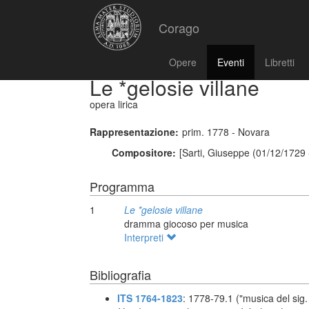
Corago
Opere
Eventi
Libretti
Le *gelosie villane
opera lirica
Rappresentazione:
prim. 1778 - Novara
Compositore:
[Sarti, Giuseppe (01/12/1729 
Programma
1
Le *gelosie villane
dramma giocoso per musica
Interpreti
Bibliografia
ITS 1764-1823
: 1778-79.1 ("musica del sig