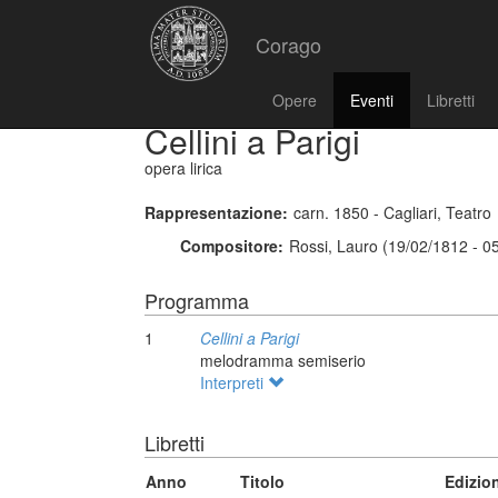
Corago
Opere
Eventi
Libretti
Cellini a Parigi
opera lirica
Rappresentazione:
carn. 1850 - Cagliari, Teatro
Compositore:
Rossi, Lauro (19/02/1812 - 0
Programma
1
Cellini a Parigi
melodramma semiserio
Interpreti
Libretti
Anno
Titolo
Edizio