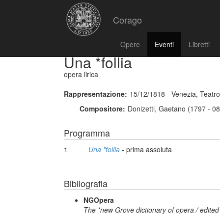
Corago
Opere
Eventi
Libretti
Una *follia
opera lirica
Rappresentazione:
15/12/1818 - Venezia, Teatr
Compositore:
Donizetti, Gaetano (1797 - 0
Programma
1
Una *follia
- prima assoluta
Bibliografia
NGOpera
The *new Grove dictionary of opera / edited