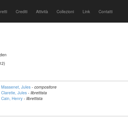
retti
Crediti
Attività
Collezioni
Link
Contatti
rden
12)
Massenet, Jules
-
compositore
Claretie, Jules
-
librettista
Cain, Henry
-
librettista