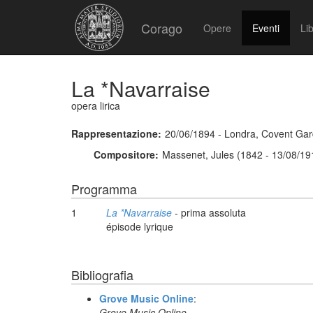
Corago
Opere
Eventi
Lib
La *Navarraise
opera lirica
Rappresentazione:
20/06/1894 - Londra, Covent Ga
Compositore:
Massenet, Jules (1842 - 13/08/19
Programma
1
La *Navarraise
- prima assoluta
épisode lyrique
Bibliografia
Grove Music Online
:
Grove Music Online,