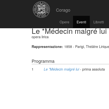
Corago
Opere
Eventi
Libretti
Le *Médecin malgré lui
opera lirica
Rappresentazione:
1858 - Parigi, Théâtre Liriqu
Programma
1
Le *Médecin malgré lui
- prima assoluta