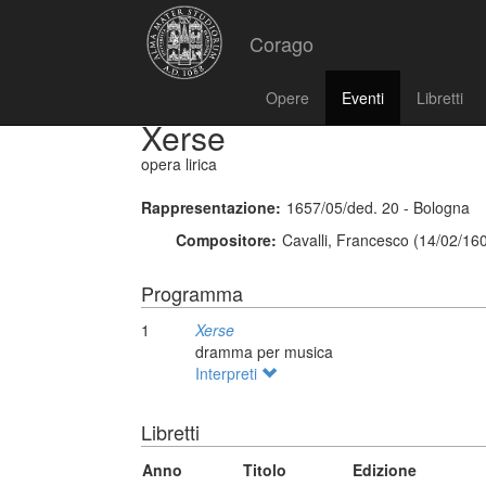
Corago
Opere
Eventi
Libretti
Xerse
opera lirica
Rappresentazione:
1657/05/ded. 20 - Bologna
Compositore:
Cavalli, Francesco (14/02/16
Programma
1
Xerse
dramma per musica
Interpreti
Libretti
Anno
Titolo
Edizione