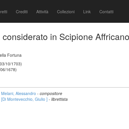
retti
Crediti
Attività
Collezioni
Link
Contatti
za considerato in Scipione Affrican
ella Fortuna
 03/10/1703)
/06/1678)
Melani, Alessandro
-
compositore
[Di Montevecchio, Giulio ]
-
librettista