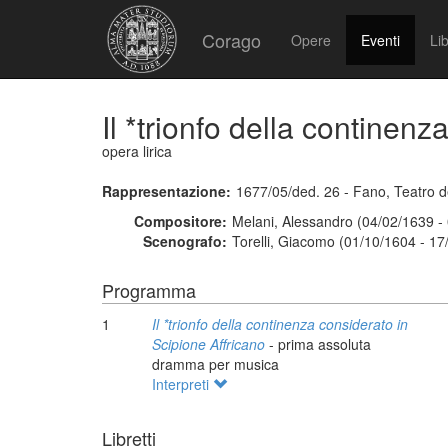
Corago
Opere
Eventi
Lib
Il *trionfo della continen
opera lirica
Rappresentazione:
1677/05/ded. 26 - Fano, Teatro d
Compositore:
Melani, Alessandro (04/02/1639 -
Scenografo:
Torelli, Giacomo (01/10/1604 - 17
Programma
1
Il *trionfo della continenza considerato in
Scipione Affricano
- prima assoluta
dramma per musica
Interpreti
Libretti