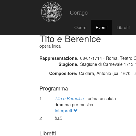
Corago
Opere
Eventi
Libretti
Tito e Berenice
opera lirica
Rappresentazione:
08/01/1714 - Roma, Teatro 
Stagione:
Stagione di Carnevale 1713
Compositore:
Caldara, Antonio (ca. 1670 -
Programma
1
Tito e Berenice
- prima assoluta
dramma per musica
Interpreti
2
balli
Libretti