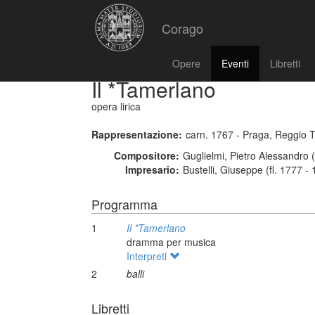
Corago
Opere
Eventi
Libretti
Il *Tamerlano
opera lirica
Rappresentazione:
carn. 1767 - Praga, Reggio 
Compositore:
Guglielmi, Pietro Alessandro 
Impresario:
Bustelli, Giuseppe (fl. 1777 -
Programma
1
Il *Tamerlano
dramma per musica
Interpreti
2
balli
Libretti