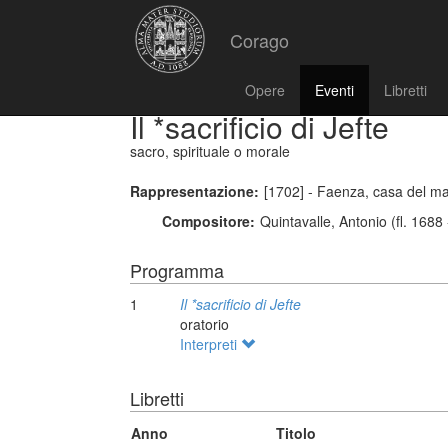
Corago
Opere
Eventi
Libretti
Il *sacrificio di Jefte
sacro, spirituale o morale
Rappresentazione:
[1702] - Faenza, casa del m
Compositore:
Quintavalle, Antonio (fl. 1688
Programma
1
Il *sacrificio di Jefte
oratorio
Interpreti
Libretti
Anno
Titolo