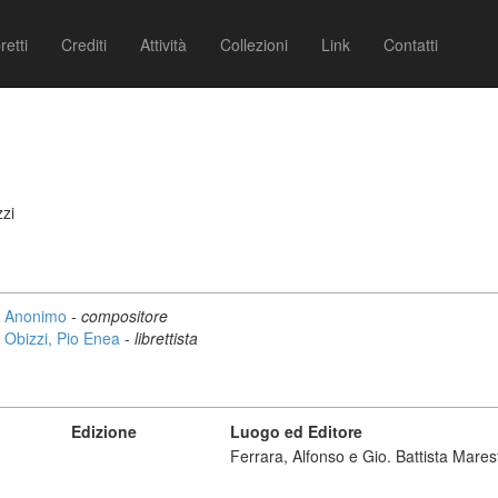
retti
Crediti
Attività
Collezioni
Link
Contatti
zzi
Anonimo
-
compositore
Obizzi, Pio Enea
-
librettista
Edizione
Luogo ed Editore
Ferrara, Alfonso e Gio. Battista Marest