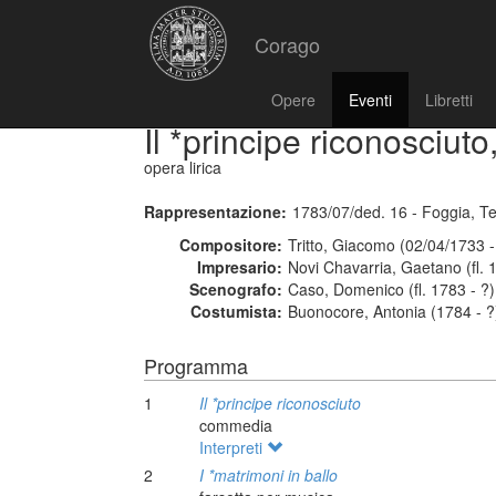
Corago
Opere
Eventi
Libretti
Il *principe riconosciuto
opera lirica
Rappresentazione:
1783/07/ded. 16 - Foggia, Te
Compositore:
Tritto, Giacomo (02/04/1733 
Impresario:
Novi Chavarria, Gaetano (fl. 
Scenografo:
Caso, Domenico (fl. 1783 - ?)
Costumista:
Buonocore, Antonia (1784 - ?
Programma
1
Il *principe riconosciuto
commedia
Interpreti
2
I *matrimoni in ballo