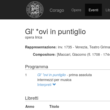
Corago
Opere
Eventi
Lib
Gl' *ovi in puntiglio
opera lirica
Rappresentazione:
inv. 1735 - Venezia, Teatro Grim
Compositore:
[Maccari, Giacomo (fl. 1708 - 1744
Programma
1
Gl' *ovi in puntiglio
- prima assoluta
intermezzi per musica
Interpreti
Libretti
Anno
Titolo