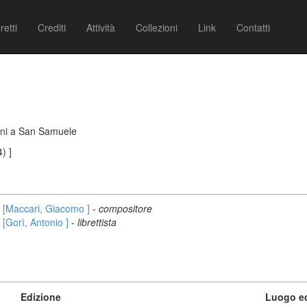
retti
Crediti
Attività
Collezioni
Link
Contatti
ani a San Samuele
) ]
[Maccari, Giacomo ]
-
compositore
[Gorì, Antonio ]
-
librettista
Edizione
Luogo ed