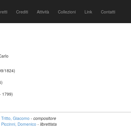
retti
Crediti
Attività
Collezioni
Link
Contatti
Carlo
09/1824)
6)
 - 1799)
Tritto, Giacomo
-
compositore
Piccinni, Domenico
-
librettista