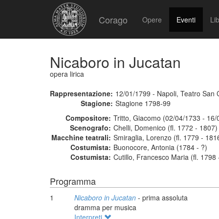
Corago
Opere
Eventi
Lib
Nicaboro in Jucatan
opera lirica
Rappresentazione:
12/01/1799 - Napoli, Teatro San 
Stagione:
Stagione 1798-99
Compositore:
Tritto, Giacomo (02/04/1733 - 16/
Scenografo:
Chelli, Domenico (fl. 1772 - 1807)
Macchine teatrali:
Smiraglia, Lorenzo (fl. 1779 - 181
Costumista:
Buonocore, Antonia (1784 - ?)
Costumista:
Cutillo, Francesco Maria (fl. 1798
Programma
1
Nicaboro in Jucatan
- prima assoluta
dramma per musica
Interpreti