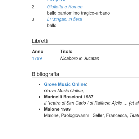
2
Giulietta e Romeo
ballo pantomimo tragico-urbano
3
Li *zingani in fiera
ballo
Libretti
Anno
Titolo
1799
Nicaboro in Jucatan
Bibliografia
Grove Music Online
:
Grove Music Online,
Marinelli Roscioni 1987
Il *teatro di San Carlo / di Raffaele Ajello … [et 
Maione 1999
Maione, Paologiovanni - Seller, Francesca,
Teatr