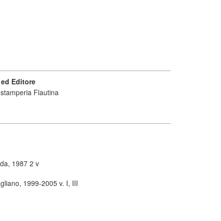
ed Editore
 stamperia Flautina
ida, 1987 2 v
gliano, 1999-2005 v. I, III