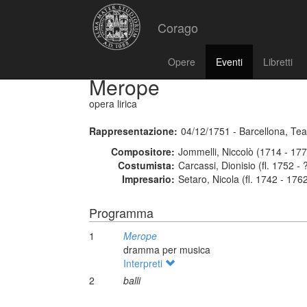
Corago
Opere
Eventi
Libretti
Merope
opera lirica
Rappresentazione:
04/12/1751 - Barcellona, Tea
Compositore:
Jommelli, Niccolò (1714 - 17
Costumista:
Carcassi, Dionisio (fl. 1752 - 
Impresario:
Setaro, Nicola (fl. 1742 - 176
Programma
1
Merope
dramma per musica
Interpreti
2
balli