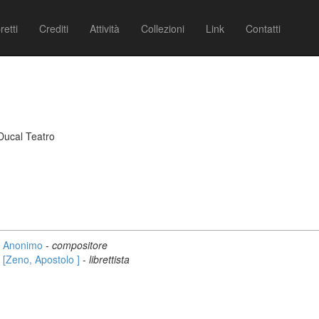
retti
Crediti
Attività
Collezioni
Link
Contatti
Ducal Teatro
Anonimo
-
compositore
[Zeno, Apostolo ]
-
librettista