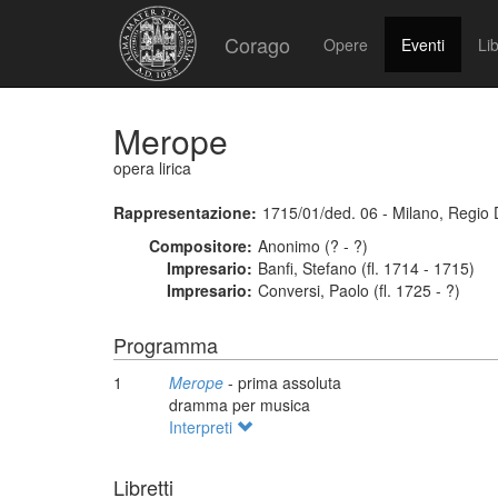
Corago
Opere
Eventi
Lib
Merope
opera lirica
Rappresentazione:
1715/01/ded. 06 - Milano, Regio 
Compositore:
Anonimo (? - ?)
Impresario:
Banfi, Stefano (fl. 1714 - 1715)
Impresario:
Conversi, Paolo (fl. 1725 - ?)
Programma
1
Merope
- prima assoluta
dramma per musica
Interpreti
Libretti