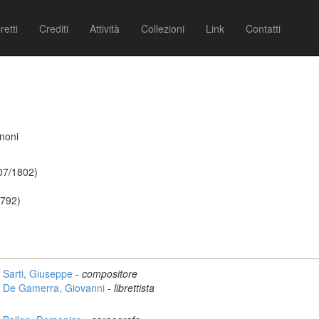
retti
Crediti
Attività
Collezioni
Link
Contatti
noni
1
/07/1802)
1792)
Sarti, Giuseppe
-
compositore
De Gamerra, Giovanni
-
librettista