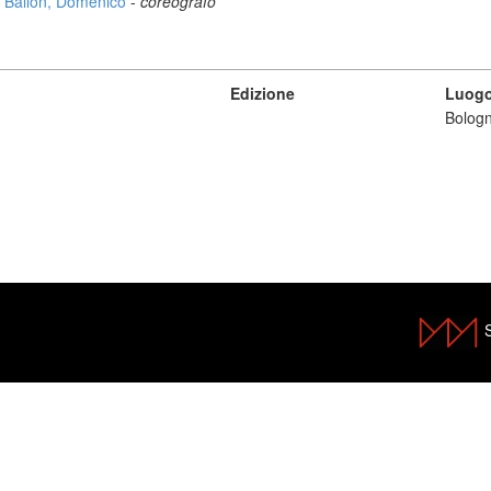
Ballon, Domenico
-
coreografo
Edizione
Luogo
Bologn